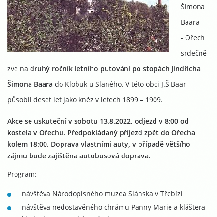
Šimona
Baara
-
Ořech
s
rdečně
zve
na
druhý
ročník letního putování po stopách Jindřicha
Šimona Baara
do Klobuk u Slaného. V této obci J.Š.Baar
působil deset let jako kněz v letech 1899 – 1909.
Akce se uskuteční v sobotu 13.8.2022, odjezd v 8:00 od
kostela v Ořechu. Předpokládaný příjezd zpět do Ořecha
kolem 18:00. Doprava vlastními auty, v případě většího
zájmu bude zajištěna autobusová doprava.
Program:
návštěva Národopisného muzea Slánska v Třebízi
návštěva nedostavěného chrámu Panny Marie a kláštera