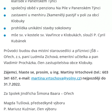
klarisek v Panenském Týnci
společný oběd v penzionu Na Pile v Panenském Týnci
zastavení u menhiru Zkamenělý pastýř v poli za obcí
Klobuky
prohlídka unikátní stavby sokolovny
mše sv. v kostele sv. Vavřince v Klobukách, slouží P. Cyril
Kubánek
Průvodci budou dva místní starousedlíci a příznivci JŠB –
Ořech, z.s, paní Ludmila Zichová, emeritní učitelka a pan
Vladimír Procházka, člen zastupitelstva obce Klobuky.
Zájemci, hlaste se, prosím, u ing. Martiny Vrtochové (tel.: 603
341 657, e-mail:
martina.vrtochova@volny.cz
) nejpozději do
31.7.2022.
Za Spolek Jindřicha Šimona Baara – Ořech
Magda Tušlová, předsedkyně výboru
P. Mariusz Kuźniar, člen výboru