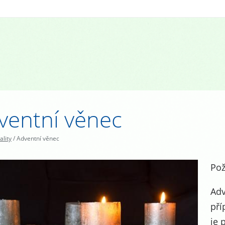
ventní věnec
ality
/
Adventní věnec
Pož
Adv
pří
je 