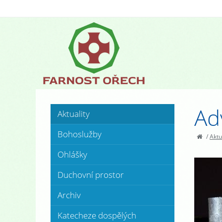
Ad
Aktuality
Bohoslužby
/
Aktu
Ohlášky
Duchovní prostor
Archiv
Katecheze dospělých