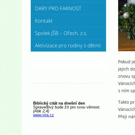
DARY PRO FARNOST
Kontakt
Spolek JŠB – Ořech, z.s.
Aktivizace pro rodiny s dětmi
Pokud j
jejich d
znovu sp
Vánocích
s ním sp
Takto pr
Vánocích
Přeji n