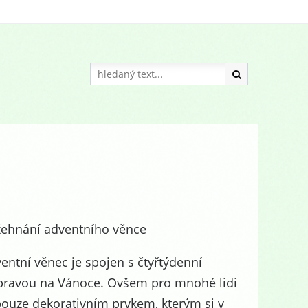
ehnání adventního věnce
entní věnec je spojen s čtyřtýdenní
pravou na Vánoce. Ovšem pro mnohé lidi
pouze dekorativním prvkem, kterým si v