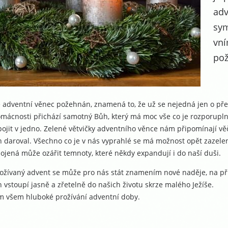
adv
sym
vní
pož
e adventní věnec požehnán, znamená to, že už se nejedná jen o př
omácnosti přichází samotný Bůh, který má moc vše co je rozporupl
ojit v jedno. Zelené větvičky adventního věnce nám připomínají věč
 daroval. Všechno co je v nás vyprahlé se má možnost opět zazelena
ojená může ozářit temnoty, které někdy expandují i do naší duši.
ožívaný advent se může pro nás stát znamením nové naděje, na přijet
 vstoupí jasně a zřetelně do našich životu skrze malého Ježíše.
ám všem hluboké prožívání adventní doby.