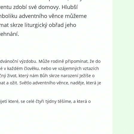
entu zdobí své domovy. Hlubší
boliku adventního věnce můžeme
mat skrze liturgický obřad jeho
ehnání.
edvánoční výzdobu. Může rodině připomínat, že do
né v každém člověku, nebo ve vzájemných vztazích
ný život, který nám Bůh skrze narození Ježíše o
t a ožit. Světlo adventního věnce, naděje, která je
í které, se celé čtyři týdny těšíme, a která o